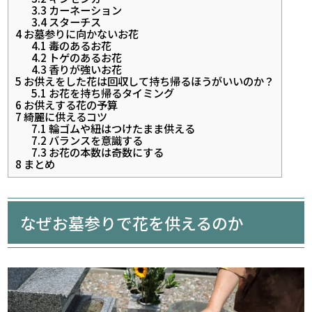
3.3
カーネーション
3.4
スターチス
4
お墓参りに向かないお花
4.1
毒のあるお花
4.2
トゲのあるお花
4.3
香りが強いお花
5
お供えをした花は回収して持ち帰るほうがいいのか？
5.1
お花を持ち帰るタイミング
6
お供えする花の予算
7
綺麗に供えるコツ
7.1
輪ゴムや紐はつけたまま供える
7.2
バランスを意識する
7.3
お花の本数は奇数にする
8
まとめ
なぜお墓参りで花を供えるのか